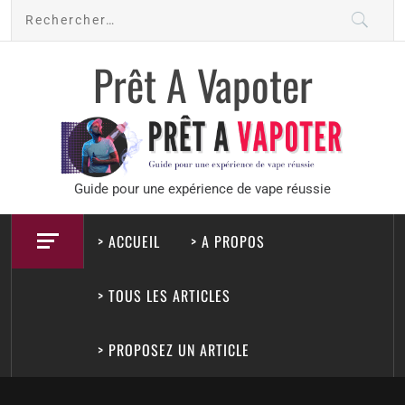
Skip
Rechercher :
to
content
Prêt A Vapoter
Guide pour une expérience de vape réussie
> ACCUEIL
> A PROPOS
> TOUS LES ARTICLES
> PROPOSEZ UN ARTICLE