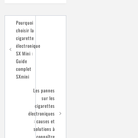
Navigation
Pourquoi
de
choisir la
l’article
cigarette
électronique
SX Mini :
Guide
complet
SXmini
Les pannes
sur les
cigarettes
électroniques
: causes et
solutions à
connaître