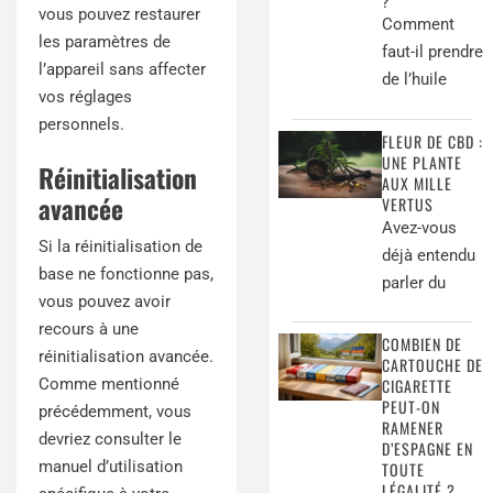
?
vous pouvez restaurer
Comment
les paramètres de
faut-il prendre
l’appareil sans affecter
de l’huile
vos réglages
personnels.
FLEUR DE CBD :
UNE PLANTE
Réinitialisation
AUX MILLE
avancée
VERTUS
Avez-vous
Si la réinitialisation de
déjà entendu
base ne fonctionne pas,
parler du
vous pouvez avoir
recours à une
COMBIEN DE
réinitialisation avancée.
CARTOUCHE DE
CIGARETTE
Comme mentionné
PEUT-ON
précédemment, vous
RAMENER
devriez consulter le
D’ESPAGNE EN
manuel d’utilisation
TOUTE
LÉGALITÉ ?